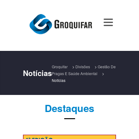
Groquifar
>
Divisões
>
Gestão De
Notícias
Pragas E Saúde Ambiental
>
Notícias
Destaques