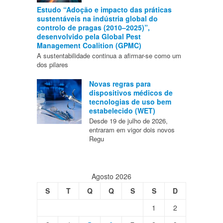
Estudo “Adoção e impacto das práticas
sustentáveis na indústria global do
controlo de pragas (2010–2025)”,
desenvolvido pela Global Pest
Management Coalition (GPMC)
A sustentabilidade continua a afirmar-se como um
dos pilares
Novas regras para
dispositivos médicos de
tecnologias de uso bem
estabelecido (WET)
Desde 19 de julho de 2026,
entraram em vigor dois novos
Regu
Agosto 2026
S
T
Q
Q
S
S
D
1
2