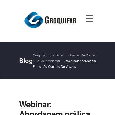
Groquifar
>
Notícias
>
Gestão De Pragas
Blog
E Saúde Ambiental
>
Webinar: Abordagem
Prática Ao Controlo De Vespas
Webinar:
Abordagem prática