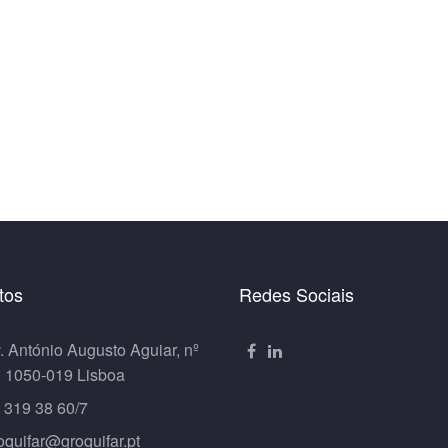
tos
Redes Sociais
. António Augusto Aguiar, nº
º 1050-019 Lisboa
 319 38 60/7
oquifar@groquifar.pt