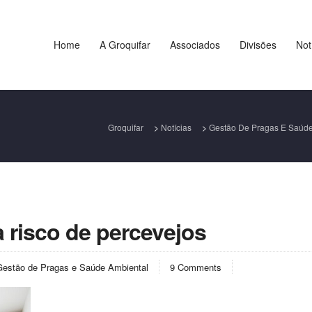
Home
A Groquifar
Associados
Divisões
Not
Groquifar
>
Notícias
>
Gestão De Pragas E Saúde
 risco de percevejos
Gestão de Pragas e Saúde Ambiental
9 Comments