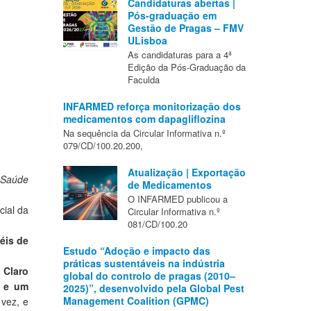
Candidaturas abertas |
Pós-graduação em
Gestão de Pragas – FMV
ULisboa
As candidaturas para a 4ª
Edição da Pós-Graduação da
Faculda
INFARMED reforça monitorização dos
medicamentos com dapagliflozina
Na sequência da Circular Informativa n.º
079/CD/100.20.200,
Atualização | Exportação
 Saúde
de Medicamentos
O INFARMED publicou a
cial da
Circular Informativa n.º
081/CD/100.20
éis de
Estudo “Adoção e impacto das
práticas sustentáveis na indústria
 Claro
global do controlo de pragas (2010–
a e um
2025)”, desenvolvido pela Global Pest
Management Coalition (GPMC)
 vez, e