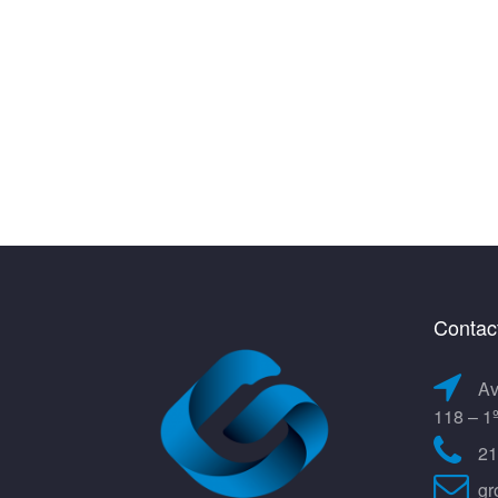
Contac
Av
118 – 1
21
gr