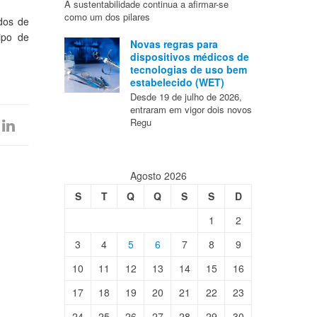
A sustentabilidade continua a afirmar-se
como um dos pilares
dos de
ipo de
Novas regras para
dispositivos médicos de
tecnologias de uso bem
estabelecido (WET)
Desde 19 de julho de 2026,
entraram em vigor dois novos
Regu
Agosto 2026
S
T
Q
Q
S
S
D
1
2
3
4
5
6
7
8
9
10
11
12
13
14
15
16
17
18
19
20
21
22
23
24
25
26
27
28
29
30