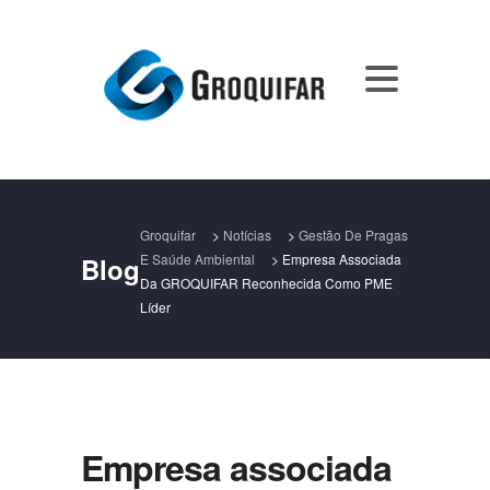
Groquifar
>
Notícias
>
Gestão De Pragas
E Saúde Ambiental
>
Empresa Associada
Blog
Da GROQUIFAR Reconhecida Como PME
Líder
Empresa associada