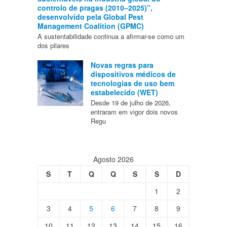
controlo de pragas (2010–2025)”,
desenvolvido pela Global Pest
Management Coalition (GPMC)
A sustentabilidade continua a afirmar-se como um
dos pilares
Novas regras para
dispositivos médicos de
tecnologias de uso bem
estabelecido (WET)
Desde 19 de julho de 2026,
entraram em vigor dois novos
Regu
Agosto 2026
S
T
Q
Q
S
S
D
1
2
3
4
5
6
7
8
9
10
11
12
13
14
15
16