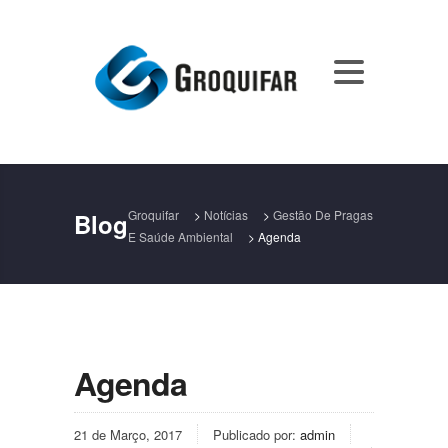
Groquifar
>
Notícias
>
Gestão De Pragas
Blog
E Saúde Ambiental
>
Agenda
Agenda
21 de Março, 2017
Publicado por:
admin