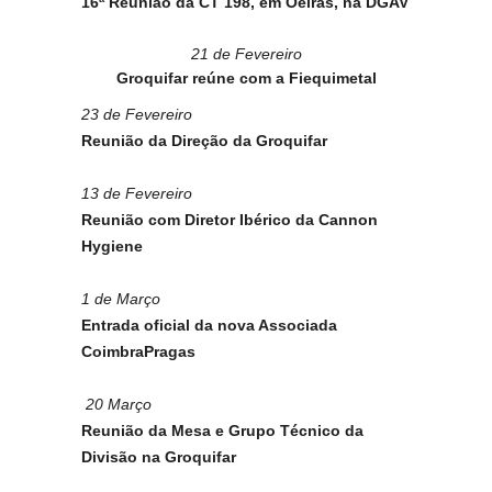
16ª Reunião da CT 198, em Oeiras, na DGAV
21 de Fevereiro
Groquifar reúne com a Fiequimetal
23 de Fevereiro
Reunião da Direção da Groquifar
13 de Fevereiro
Reunião com Diretor Ibérico da Cannon
Hygiene
1 de Março
Entrada oficial da nova Associada
CoimbraPragas
20 Março
Reunião da Mesa e Grupo Técnico da
Divisão na Groquifar