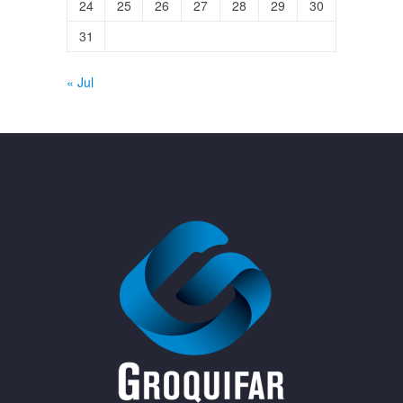
24
25
26
27
28
29
30
31
« Jul