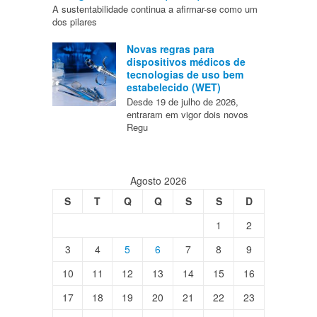
A sustentabilidade continua a afirmar-se como um
dos pilares
Novas regras para
dispositivos médicos de
tecnologias de uso bem
estabelecido (WET)
Desde 19 de julho de 2026,
entraram em vigor dois novos
Regu
Agosto 2026
S
T
Q
Q
S
S
D
1
2
3
4
5
6
7
8
9
10
11
12
13
14
15
16
17
18
19
20
21
22
23