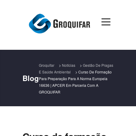
Groquifar
>
Notícias
>
Gestão De Pragas
E Saúde Ambiental
>
Curso De Formação
Blog
Para Preparação Para A Norma Europeia
16636 | APCER Em Parceria Com A
GROQUIFAR