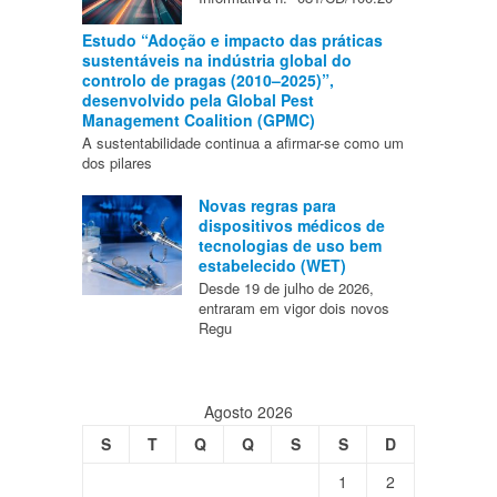
Estudo “Adoção e impacto das práticas
sustentáveis na indústria global do
controlo de pragas (2010–2025)”,
desenvolvido pela Global Pest
Management Coalition (GPMC)
A sustentabilidade continua a afirmar-se como um
dos pilares
Novas regras para
dispositivos médicos de
tecnologias de uso bem
estabelecido (WET)
Desde 19 de julho de 2026,
entraram em vigor dois novos
Regu
Agosto 2026
S
T
Q
Q
S
S
D
1
2