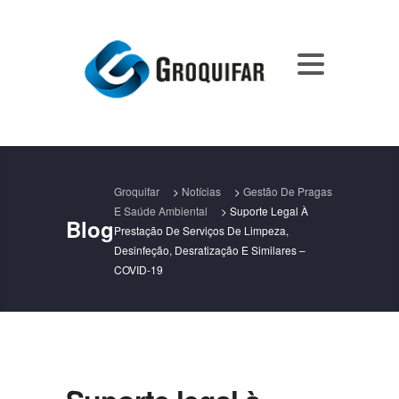
Groquifar
>
Notícias
>
Gestão De Pragas
E Saúde Ambiental
>
Suporte Legal À
Blog
Prestação De Serviços De Limpeza,
Desinfeção, Desratização E Similares –
COVID-19