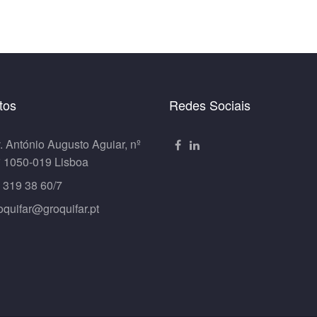
tos
Redes Sociais
. António Augusto Aguiar, nº
º 1050-019 Lisboa
 319 38 60/7
oquifar@groquifar.pt