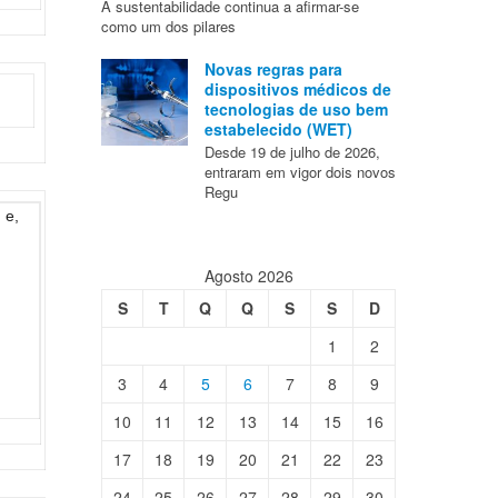
A sustentabilidade continua a afirmar-se
como um dos pilares
Novas regras para
dispositivos médicos de
tecnologias de uso bem
estabelecido (WET)
Desde 19 de julho de 2026,
entraram em vigor dois novos
Regu
 e,
Agosto 2026
S
T
Q
Q
S
S
D
1
2
3
4
5
6
7
8
9
10
11
12
13
14
15
16
17
18
19
20
21
22
23
24
25
26
27
28
29
30