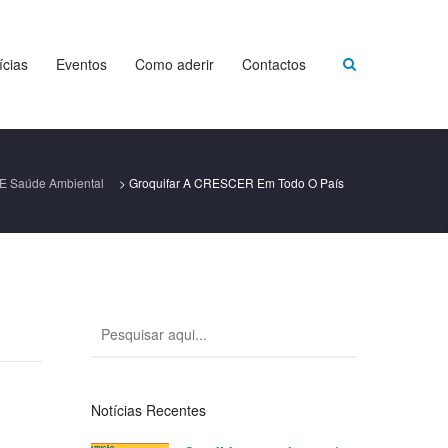
ícias
Eventos
Como aderir
Contactos
E Saúde Ambiental
>
Groquifar A CRESCER Em Todo O País
Notícias Recentes