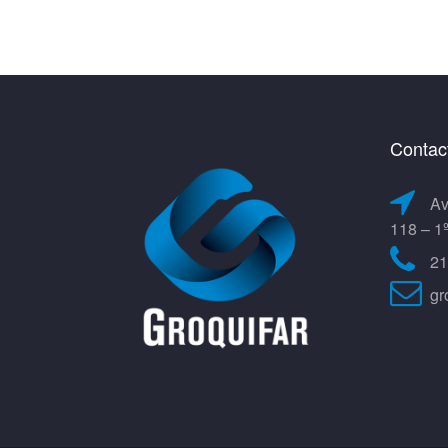
Contac
Av
118 – 1
21
gr