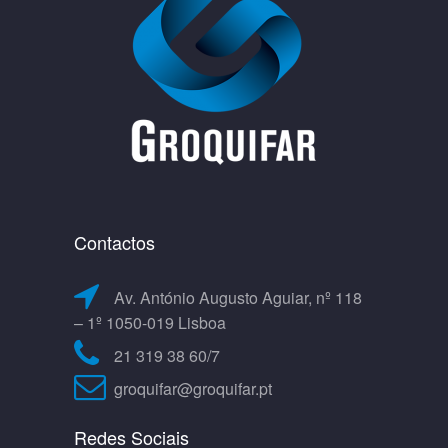
Contactos
Av. António Augusto Aguiar, nº 118
– 1º 1050-019 Lisboa
21 319 38 60/7
groquifar@groquifar.pt
Redes Sociais