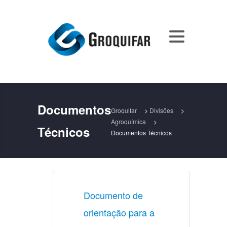
Documentos
Groquifar
>
Divisões
>
Agroquímica
>
Técnicos
Documentos Técnicos
Documento de 
orientação para a 