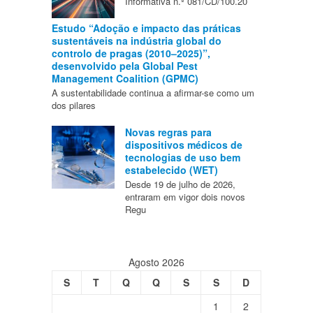
Informativa n.º 081/CD/100.20
Estudo “Adoção e impacto das práticas
sustentáveis na indústria global do
controlo de pragas (2010–2025)”,
desenvolvido pela Global Pest
Management Coalition (GPMC)
A sustentabilidade continua a afirmar-se como um
dos pilares
Novas regras para
dispositivos médicos de
tecnologias de uso bem
estabelecido (WET)
Desde 19 de julho de 2026,
entraram em vigor dois novos
Regu
Agosto 2026
S
T
Q
Q
S
S
D
1
2