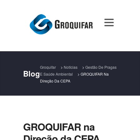
Groquifar
>
Notícias
>
Gestão De Pragas
Blog
E Saúde Ambiental
>
GROQUIFAR Na
Direção Da CEPA
GROQUIFAR na
Direção da CEPA