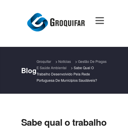
Groquifar
>
Notícias
>
Gestão De Pragas
E Saúde Ambiental
>
Sabe Qual O
Blog
Trabalho Desenvolvido Pela Rede
Portuguesa De Municípios Saudáveis?
Sabe qual o trabalho