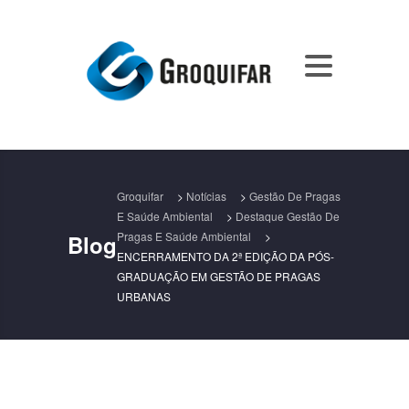
Groquifar
>
Notícias
>
Gestão De Pragas
E Saúde Ambiental
>
Destaque Gestão De
Pragas E Saúde Ambiental
>
Blog
ENCERRAMENTO DA 2ª EDIÇÃO DA PÓS-
GRADUAÇÃO EM GESTÃO DE PRAGAS
URBANAS