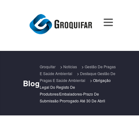
Groquifar
>
Notícias
>
Gestão De Pragas
E Saúde Ambiental
>
Destaque Gestão De
Pragas E Saúde Ambiental
>
Obrigação
Blog
Legal Do Registo De
Produtores/embaladores-Prazo De
Submissão Prorrogado Até 30 De Abril