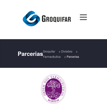
Groquifar
>
Divisões
>
Parcerias
Farmacêutica
>
Parcerias