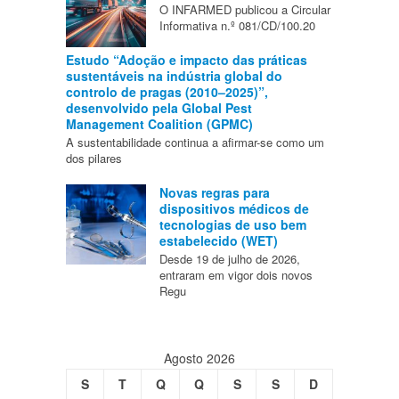
O INFARMED publicou a Circular
Informativa n.º 081/CD/100.20
Estudo “Adoção e impacto das práticas
sustentáveis na indústria global do
controlo de pragas (2010–2025)”,
desenvolvido pela Global Pest
Management Coalition (GPMC)
A sustentabilidade continua a afirmar-se como um
dos pilares
Novas regras para
dispositivos médicos de
tecnologias de uso bem
estabelecido (WET)
Desde 19 de julho de 2026,
entraram em vigor dois novos
Regu
Agosto 2026
S
T
Q
Q
S
S
D