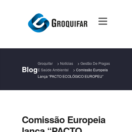
Groquifar
>
Notícias
>
Gestão De Pragas
Blog
E Saúde Ambiental
>
Comissão Europeia
Lança “PACTO ECOLÓGICO EUROPEU”
Comissão Europeia
lança “PACTO