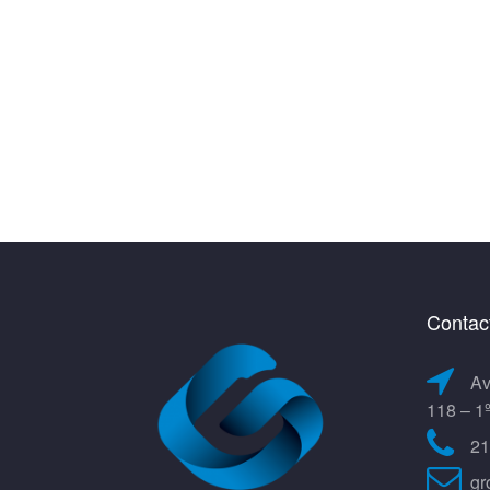
Contac
Av
118 – 1
21
gr