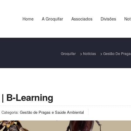
Home
A Groquifar
Associados
Divisões
Not
Groquifar
>
Notícias
>
Gestão De Praga
| B-Learning
Categoria:
Gestão de Pragas e Saúde Ambiental