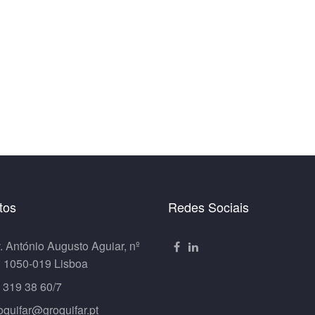
tos
Redes Sociais
. António Augusto Aguiar, nº
º 1050-019 Lisboa
 319 38 60/7
oquifar@groquifar.pt