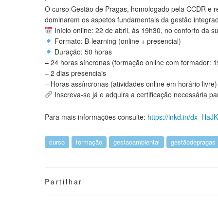
O curso Gestão de Pragas, homologado pela CCDR e r
dominarem os aspetos fundamentais da gestão integrad
Início online: 22 de abril, às 19h30, no conforto da s
Formato: B-learning (online + presencial)
Duração: 50 horas
– 24 horas síncronas (formação online com formador: 
– 2 dias presenciais
– Horas assíncronas (atividades online em horário livre)
Inscreva-se já e adquira a certificação necessária p
Para mais informações consulte:
https://lnkd.in/dx_HaJ
curso
formação
gestaoambiental
gestãodepragas
Partilhar