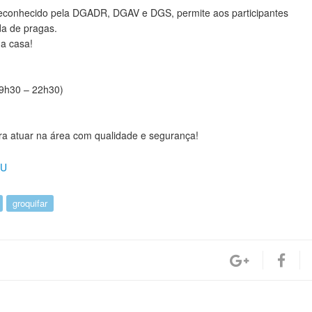
econhecido pela DGADR, DGAV e DGS, permite aos participantes
a de pragas.
ua casa!
19h30 – 22h30)
ara atuar na área com qualidade e segurança!
KU
groquifar