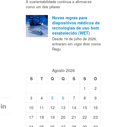
A sustentabilidade continua a afirmar-se
como um dos pilares
Novas regras para
dispositivos médicos de
tecnologias de uso bem
estabelecido (WET)
Desde 19 de julho de 2026,
entraram em vigor dois novos
Regu
Agosto 2026
S
T
Q
Q
S
S
D
1
2
3
4
5
6
7
8
9
10
11
12
13
14
15
16
17
18
19
20
21
22
23
24
25
26
27
28
29
30