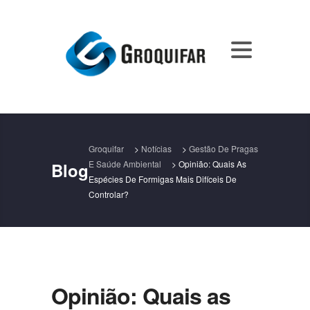
Groquifar
>
Notícias
>
Gestão De Pragas
E Saúde Ambiental
>
Opinião: Quais As
Blog
Espécies De Formigas Mais Difíceis De
Controlar?
Opinião: Quais as