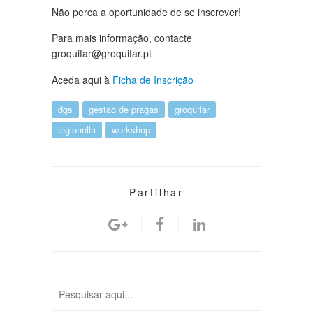
Não perca a oportunidade de se inscrever!
Para mais informação, contacte
groquifar@groquifar.pt
Aceda aqui à
Ficha de Inscrição
dgs
gestao de pragas
groquifar
legionella
workshop
Partilhar