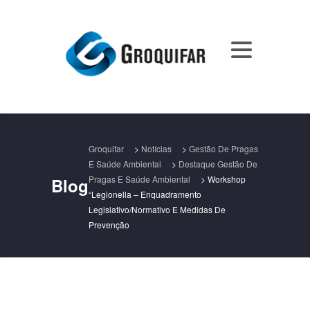
Groquifar
>
Notícias
>
Gestão De Pragas
E Saúde Ambiental
>
Destaque Gestão De
Pragas E Saúde Ambiental
>
Workshop
Blog
“Legionella – Enquadramento
Legislativo/normativo E Medidas De
Prevenção