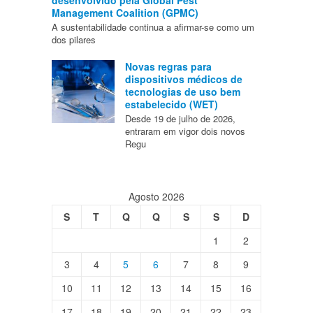
Management Coalition (GPMC)
A sustentabilidade continua a afirmar-se como um
dos pilares
Novas regras para
dispositivos médicos de
tecnologias de uso bem
estabelecido (WET)
Desde 19 de julho de 2026,
entraram em vigor dois novos
Regu
Agosto 2026
S
T
Q
Q
S
S
D
1
2
3
4
5
6
7
8
9
10
11
12
13
14
15
16
17
18
19
20
21
22
23