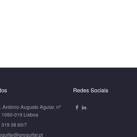
tos
Redes Sociais
. António Augusto Aguiar, nº
º 1050-019 Lisboa
 319 38 60/7
oquifar@groquifar.pt