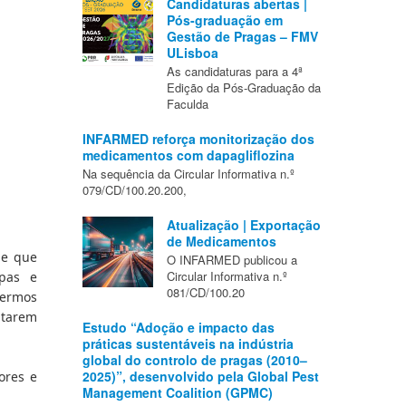
Candidaturas abertas |
Pós-graduação em
Gestão de Pragas – FMV
ULisboa
As candidaturas para a 4ª
Edição da Pós-Graduação da
Faculda
INFARMED reforça monitorização dos
medicamentos com dapagliflozina
Na sequência da Circular Informativa n.º
079/CD/100.20.200,
Atualização | Exportação
de Medicamentos
e que 
O INFARMED publicou a
Circular Informativa n.º
pas e 
081/CD/100.20
ermos 
tarem 
Estudo “Adoção e impacto das
práticas sustentáveis na indústria
global do controlo de pragas (2010–
2025)”, desenvolvido pela Global Pest
res e 
Management Coalition (GPMC)