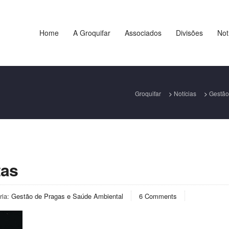
Home
A Groquifar
Associados
Divisões
Not
Groquifar
>
Notícias
>
Gestão
tas
ria:
Gestão de Pragas e Saúde Ambiental
6 Comments