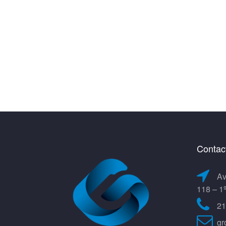
Contac
Av
118 – 1
21
gr