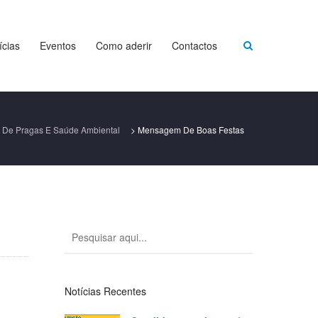
ícias
Eventos
Como aderir
Contactos
 De Pragas E Saúde Ambiental
>
Mensagem De Boas Festas
Notícias Recentes