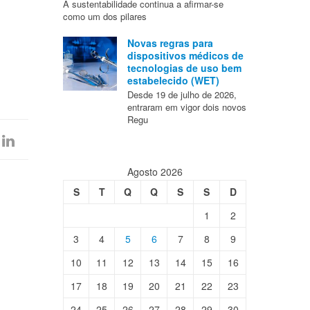
A sustentabilidade continua a afirmar-se
como um dos pilares
Novas regras para
dispositivos médicos de
tecnologias de uso bem
estabelecido (WET)
Desde 19 de julho de 2026,
entraram em vigor dois novos
Regu
Agosto 2026
S
T
Q
Q
S
S
D
1
2
3
4
5
6
7
8
9
10
11
12
13
14
15
16
17
18
19
20
21
22
23
24
25
26
27
28
29
30