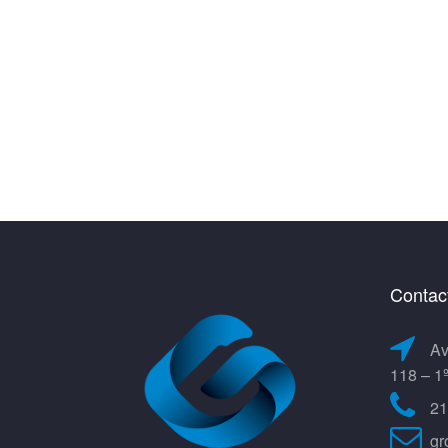
Contac
Av
118 – 1
21
gr