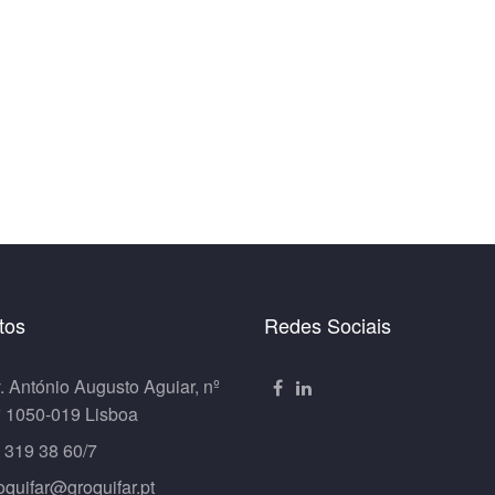
tos
Redes Sociais
. António Augusto Aguiar, nº
º 1050-019 Lisboa
 319 38 60/7
oquifar@groquifar.pt