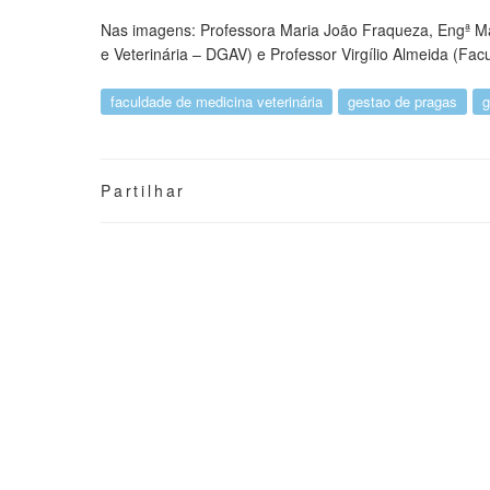
Nas imagens: Professora Maria João Fraqueza, Engª M
e Veterinária – DGAV) e Professor Virgílio Almeida (Fac
faculdade de medicina veterinária
gestao de pragas
g
Partilhar