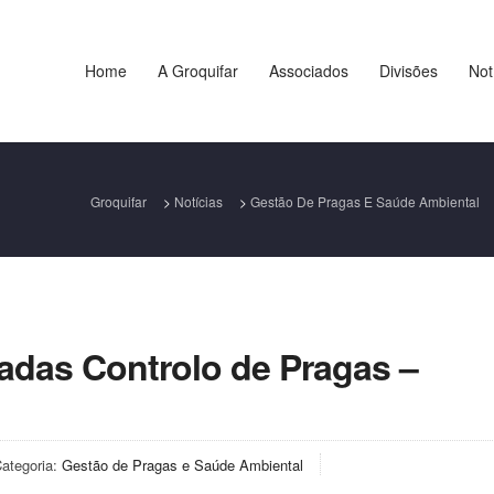
Home
A Groquifar
Associados
Divisões
Not
Groquifar
>
Notícias
>
Gestão De Pragas E Saúde Ambiental
adas Controlo de Pragas –
ategoria:
Gestão de Pragas e Saúde Ambiental