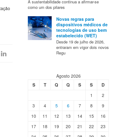
A sustentabilidade continua a afirmar-se
como um dos pilares
tação
Novas regras para
dispositivos médicos de
tecnologias de uso bem
estabelecido (WET)
Desde 19 de julho de 2026,
entraram em vigor dois novos
Regu
Agosto 2026
S
T
Q
Q
S
S
D
1
2
3
4
5
6
7
8
9
10
11
12
13
14
15
16
17
18
19
20
21
22
23
24
25
26
27
28
29
30