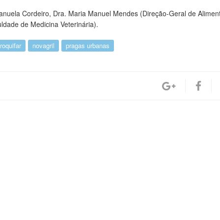
anuela Cordeiro, Dra. Maria Manuel Mendes (Direção-Geral de Alimen
uldade de Medicina Veterinária).
roquifar
novagril
pragas urbanas