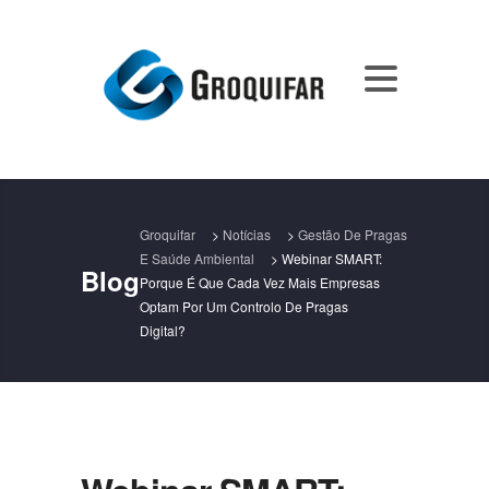
Groquifar
>
Notícias
>
Gestão De Pragas
E Saúde Ambiental
>
Webinar SMART:
Blog
Porque É Que Cada Vez Mais Empresas
Optam Por Um Controlo De Pragas
Digital?