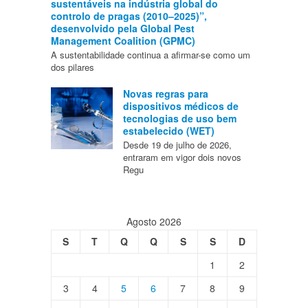
sustentáveis na indústria global do
controlo de pragas (2010–2025)”,
desenvolvido pela Global Pest
Management Coalition (GPMC)
A sustentabilidade continua a afirmar-se como um
dos pilares
Novas regras para
dispositivos médicos de
tecnologias de uso bem
estabelecido (WET)
Desde 19 de julho de 2026,
entraram em vigor dois novos
Regu
Agosto 2026
S
T
Q
Q
S
S
D
1
2
3
4
5
6
7
8
9