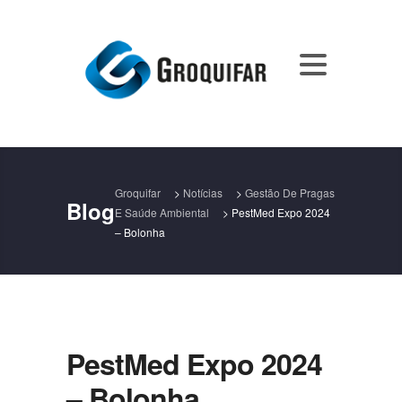
Groquifar
>
Notícias
>
Gestão De Pragas
Blog
E Saúde Ambiental
>
PestMed Expo 2024
– Bolonha
PestMed Expo 2024
– Bolonha