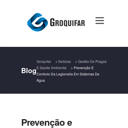
Groquifar
>
Notícias
>
Gestão De Pragas
E Saúde Ambiental
>
Prevenção E
Blog
Controlo Da Legionella Em Sistemas De
Água
Prevenção e