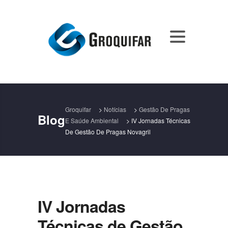
Groquifar
>
Notícias
>
Gestão De Pragas
Blog
E Saúde Ambiental
>
IV Jornadas Técnicas
De Gestão De Pragas Novagril
IV Jornadas
Técnicas de Gestão