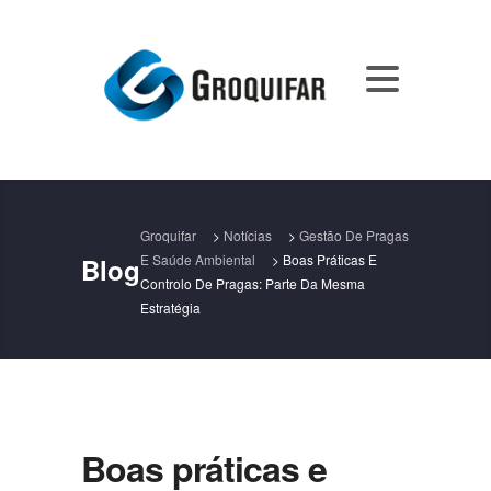
Groquifar
>
Notícias
>
Gestão De Pragas
E Saúde Ambiental
>
Boas Práticas E
Blog
Controlo De Pragas: Parte Da Mesma
Estratégia
Boas práticas e