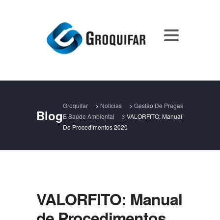
Groquifar
>
Notícias
>
Gestão De Pragas
Blog
E Saúde Ambiental
>
VALORFITO: Manual
De Procedimentos 2020
VALORFITO: Manual
de Procedimentos