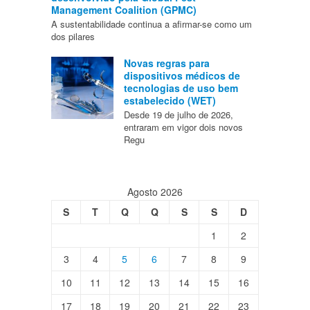
Management Coalition (GPMC)
A sustentabilidade continua a afirmar-se como um
dos pilares
Novas regras para
dispositivos médicos de
tecnologias de uso bem
estabelecido (WET)
Desde 19 de julho de 2026,
entraram em vigor dois novos
Regu
Agosto 2026
S
T
Q
Q
S
S
D
1
2
3
4
5
6
7
8
9
10
11
12
13
14
15
16
17
18
19
20
21
22
23