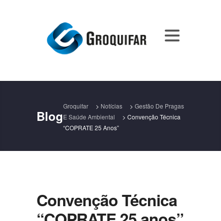
Groquifar
>
Notícias
>
Gestão De Pragas
Blog
E Saúde Ambiental
>
Convenção Técnica
“COPRATE 25 Anos”
Convenção Técnica
“COPRATE 25 anos”