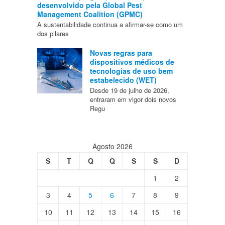
desenvolvido pela Global Pest
Management Coalition (GPMC)
A sustentabilidade continua a afirmar-se como um
dos pilares
Novas regras para
dispositivos médicos de
tecnologias de uso bem
estabelecido (WET)
Desde 19 de julho de 2026,
entraram em vigor dois novos
Regu
Agosto 2026
S
T
Q
Q
S
S
D
1
2
3
4
5
6
7
8
9
10
11
12
13
14
15
16