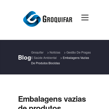
Groquifar
>
Notícias
>
Gestão De Pragas
Blog
E Saúde Ambiental
>
Embalagens Vazias
De Produtos Biocidas
Embalagens vazias
de produtos