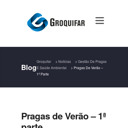
Groquifar
>
Notícias
>
Gestão De Pragas
Blog
E Saúde Ambiental
>
Pragas De Verão –
1ª Parte
Pragas de Verão – 1ª
parte