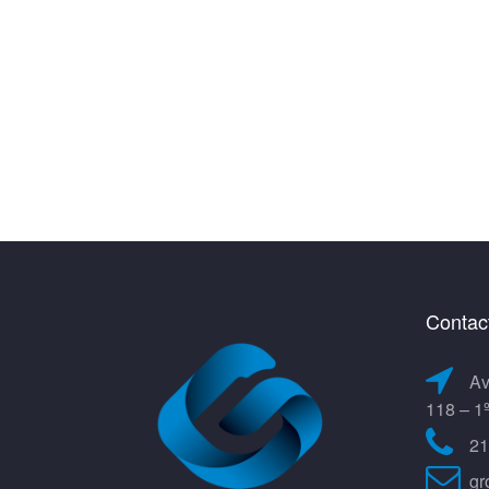
Contac
Av
118 – 1
21
gr