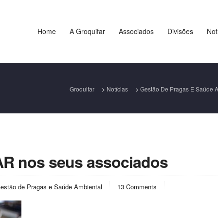
Home
A Groquifar
Associados
Divisões
Not
Groquifar
>
Notícias
>
Gestão De Pragas E Saúde A
R nos seus associados
estão de Pragas e Saúde Ambiental
13 Comments