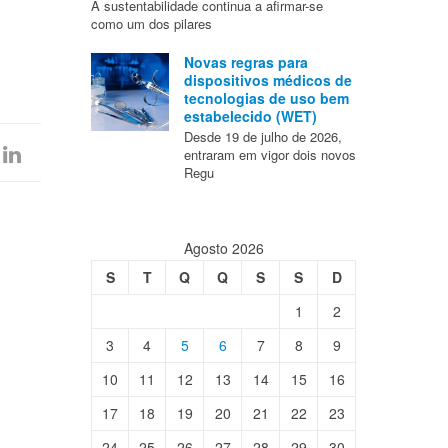
A sustentabilidade continua a afirmar-se
como um dos pilares
Novas regras para
dispositivos médicos de
tecnologias de uso bem
estabelecido (WET)
Desde 19 de julho de 2026,
entraram em vigor dois novos
Regu
Agosto 2026
S
T
Q
Q
S
S
D
1
2
3
4
5
6
7
8
9
10
11
12
13
14
15
16
17
18
19
20
21
22
23
24
25
26
27
28
29
30