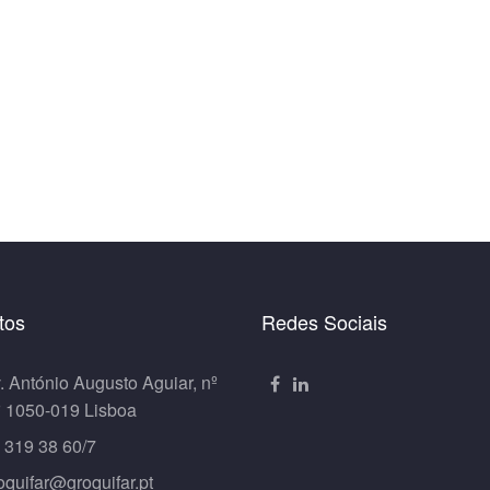
tos
Redes Sociais
. António Augusto Aguiar, nº
º 1050-019 Lisboa
 319 38 60/7
oquifar@groquifar.pt