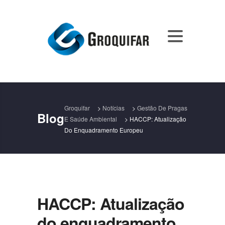
Groquifar
>
Notícias
>
Gestão De Pragas
Blog
E Saúde Ambiental
>
HACCP: Atualização
Do Enquadramento Europeu
HACCP: Atualização
do enquadramento