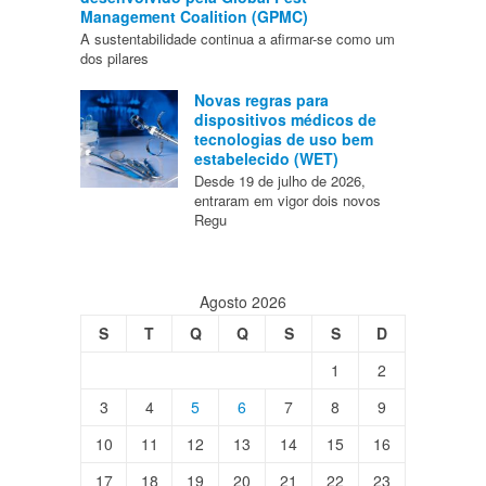
Management Coalition (GPMC)
A sustentabilidade continua a afirmar-se como um
dos pilares
Novas regras para
dispositivos médicos de
tecnologias de uso bem
estabelecido (WET)
Desde 19 de julho de 2026,
entraram em vigor dois novos
Regu
Agosto 2026
S
T
Q
Q
S
S
D
1
2
3
4
5
6
7
8
9
10
11
12
13
14
15
16
17
18
19
20
21
22
23