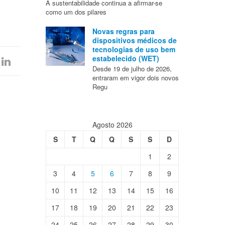
A sustentabilidade continua a afirmar-se
como um dos pilares
Novas regras para
dispositivos médicos de
tecnologias de uso bem
estabelecido (WET)
Desde 19 de julho de 2026,
entraram em vigor dois novos
Regu
Agosto 2026
S
T
Q
Q
S
S
D
1
2
3
4
5
6
7
8
9
10
11
12
13
14
15
16
17
18
19
20
21
22
23
24
25
26
27
28
29
30