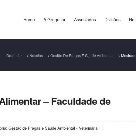
Home
A Groquifar
Associados
Divisões
Not
Groquifar
>
Notícias
>
Gestão De Pragas E Saúde Ambiental
>
Mestrado
Alimentar – Faculdade de
oria:
Gestão de Pragas e Saúde Ambiental
•
Veterinária