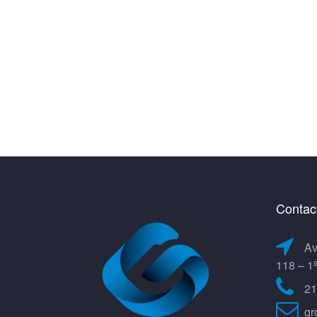
Contac
Av
118 – 1
21
gr