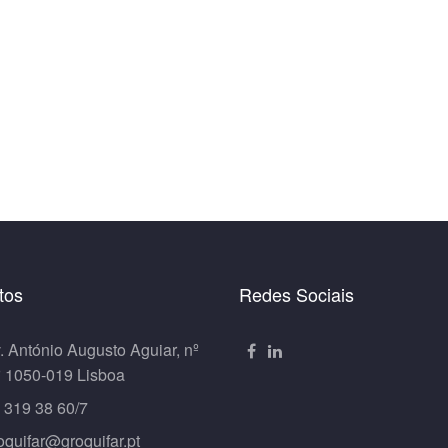
tos
Redes Sociais
. António Augusto Aguiar, nº
º 1050-019 Lisboa
 319 38 60/7
oquifar@groquifar.pt