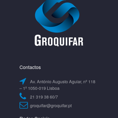
Contactos
Av. António Augusto Aguiar, nº 118
– 1º 1050-019 Lisboa
21 319 38 60/7
groquifar@groquifar.pt