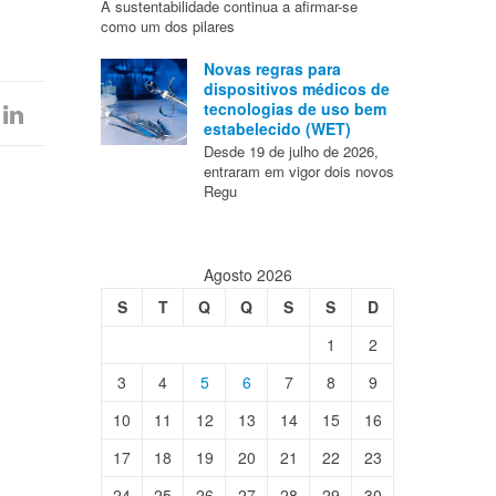
A sustentabilidade continua a afirmar-se
como um dos pilares
Novas regras para
dispositivos médicos de
tecnologias de uso bem
estabelecido (WET)
Desde 19 de julho de 2026,
entraram em vigor dois novos
Regu
Agosto 2026
S
T
Q
Q
S
S
D
1
2
3
4
5
6
7
8
9
10
11
12
13
14
15
16
17
18
19
20
21
22
23
24
25
26
27
28
29
30