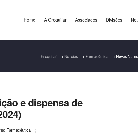
Home
A Groquifar
Associados
Divisões
Not
Groquifar
>
Notícias
>
Farmacêutica
>
Novas Norma
ição e dispensa de
2024)
ria:
Farmacêutica