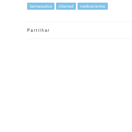
farmaceutica
infarmed
medicamentos
Partilhar