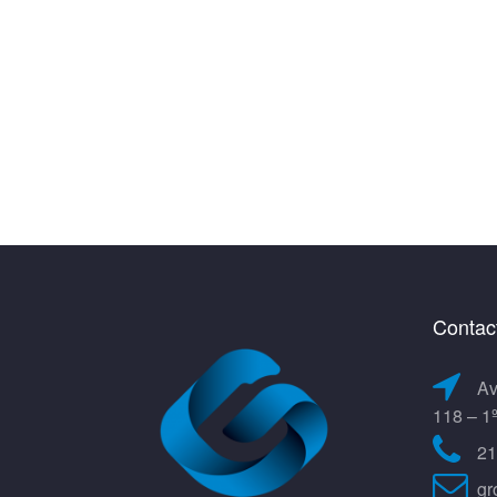
Contac
Av
118 – 1
21
gr