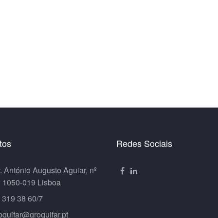
tos
Redes Sociais
. António Augusto Aguiar, nº
º 1050-019 Lisboa
 319 38 60/7
oquifar@groquifar.pt