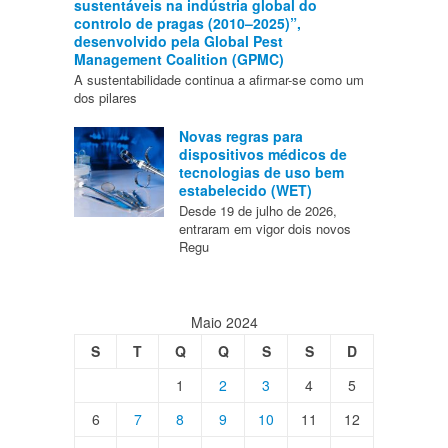
sustentáveis na indústria global do
controlo de pragas (2010–2025)”,
desenvolvido pela Global Pest
Management Coalition (GPMC)
A sustentabilidade continua a afirmar-se como um
dos pilares
Novas regras para
dispositivos médicos de
tecnologias de uso bem
estabelecido (WET)
Desde 19 de julho de 2026,
entraram em vigor dois novos
Regu
Maio 2024
S
T
Q
Q
S
S
D
1
2
3
4
5
6
7
8
9
10
11
12