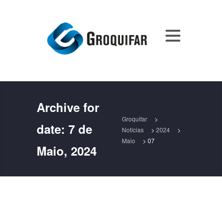
Archive for
Groquifar
>
date:
7 de
Notícias
>
2024
>
Maio
>
07
Maio, 2024