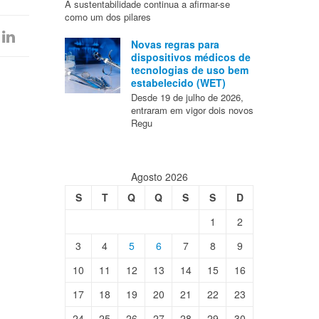
A sustentabilidade continua a afirmar-se
como um dos pilares
Novas regras para
dispositivos médicos de
tecnologias de uso bem
estabelecido (WET)
Desde 19 de julho de 2026,
entraram em vigor dois novos
Regu
Agosto 2026
S
T
Q
Q
S
S
D
1
2
3
4
5
6
7
8
9
10
11
12
13
14
15
16
17
18
19
20
21
22
23
24
25
26
27
28
29
30