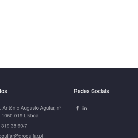
tos
Redes Sociais
. António Augusto Aguiar, nº
º 1050-019 Lisboa
 319 38 60/7
oquifar@groquifar.pt