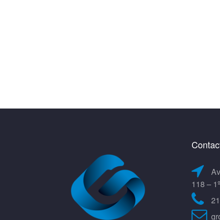
Contac
Av
118 – 1
21
gr