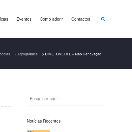
ícias
Eventos
Como aderir
Contactos
otícias
>
Agroquímica
>
DIMETOMORFE – Não Renovação
Notícias Recentes