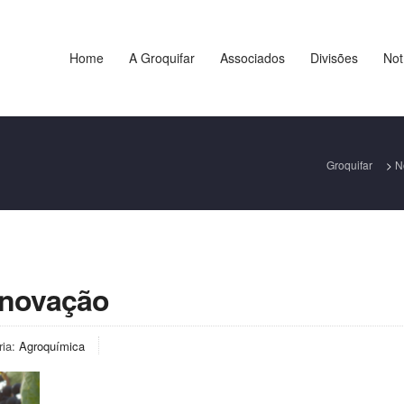
Home
A Groquifar
Associados
Divisões
Not
Groquifar
>
N
novação
ria:
Agroquímica