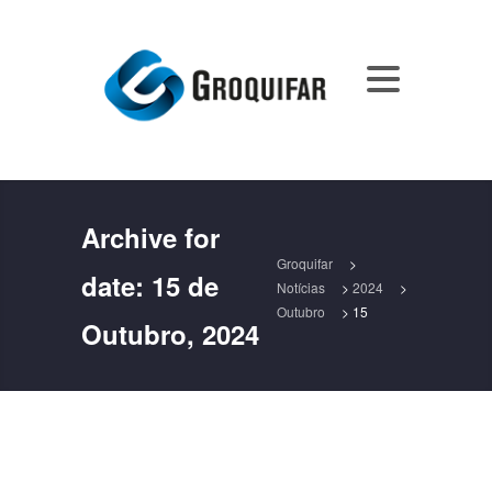
Archive for
Groquifar
>
date:
15 de
Notícias
>
2024
>
Outubro
>
15
Outubro, 2024