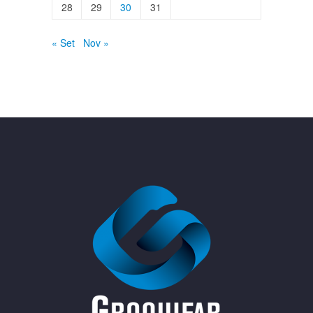
28
29
30
31
« Set
Nov »