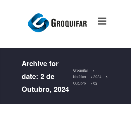
Archive for
Groquifar
>
date:
2 de
Notícias
>
2024
>
Outubro
>
02
Outubro, 2024