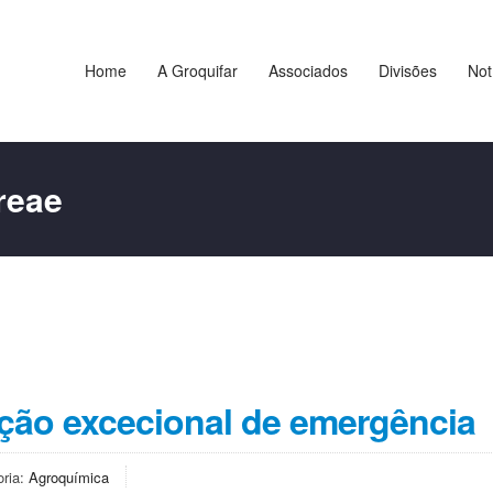
Home
A Groquifar
Associados
Divisões
Not
treae
zação excecional de emergência
oria:
Agroquímica