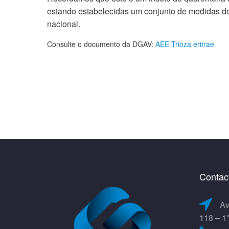
estando estabelecidas um conjunto de medidas de p
nacional.
Consulte o documento da DGAV:
AEE Trioza eritrae
Contac
Av
118 – 1