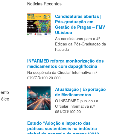
Notícias Recentes
Candidaturas abertas |
Pós-graduação em
Gestão de Pragas – FMV
ULisboa
As candidaturas para a 4ª
Edição da Pós-Graduação da
Faculda
INFARMED reforça monitorização dos
medicamentos com dapagliflozina
Na sequência da Circular Informativa n.º
079/CD/100.20.200,
Atualização | Exportação
mento
de Medicamentos
 óleo
O INFARMED publicou a
Circular Informativa n.º
081/CD/100.20
Estudo “Adoção e impacto das
práticas sustentáveis na indústria
global do controlo de pragas (2010–