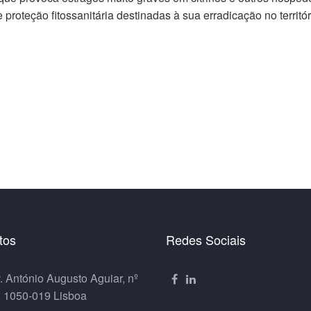
roteção fitossanitária destinadas à sua erradicação no territór
tos
Redes Sociais
. António Augusto Aguiar, nº
º 1050-019 Lisboa