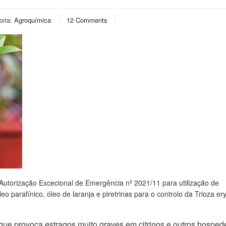
oria:
Agroquímica
12 Comments
Autorização Excecional de Emergência nº 2021/11 para utilização de
o parafínico, óleo de laranja e piretrinas para o controlo da Trioza er
ue provoca estragos muito graves em citrinos e outros hospede