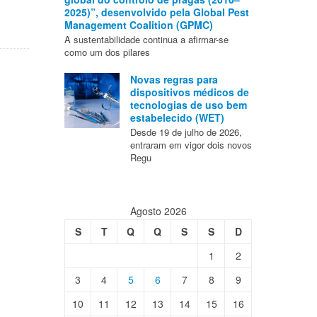
2025)”, desenvolvido pela Global Pest
Management Coalition (GPMC)
A sustentabilidade continua a afirmar-se
como um dos pilares
Novas regras para
dispositivos médicos de
tecnologias de uso bem
estabelecido (WET)
Desde 19 de julho de 2026,
entraram em vigor dois novos
Regu
Agosto 2026
S
T
Q
Q
S
S
D
1
2
3
4
5
6
7
8
9
10
11
12
13
14
15
16