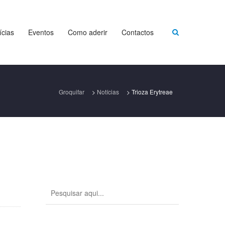
ícias
Eventos
Como aderir
Contactos
Groquifar
>
Notícias
>
Trioza Erytreae