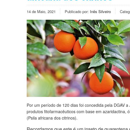
14 de Maio, 2021
Publicado por:
Inês Silveiro
Categ
Por um período de 120 dias foi concedida pela DGAV a 
produtos fitofarmacêuticos com base em azaridactina, óle
(Psila africana dos citrinos).
Recordamos que este é um inseto de quarentena q