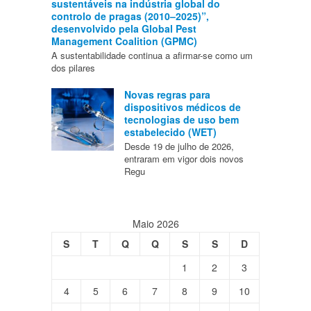
sustentáveis na indústria global do
controlo de pragas (2010–2025)”,
desenvolvido pela Global Pest
Management Coalition (GPMC)
A sustentabilidade continua a afirmar-se como um
dos pilares
Novas regras para
dispositivos médicos de
tecnologias de uso bem
estabelecido (WET)
Desde 19 de julho de 2026,
entraram em vigor dois novos
Regu
Maio 2026
S
T
Q
Q
S
S
D
1
2
3
4
5
6
7
8
9
10