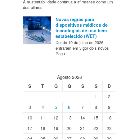
A sustentabilidade continua a afirmar-se como um
dos pilares
Novas regras para
dispositivos médicos de
tecnologias de uso bem
estabelecido (WET)
Desde 19 de julho de 2026,
entraram em vigor dois novos
Regu
Agosto 2026
S
T
Q
Q
S
S
D
1
2
3
4
5
6
7
8
9
10
11
12
13
14
15
16
17
18
19
20
21
22
23
24
25
26
27
28
29
30