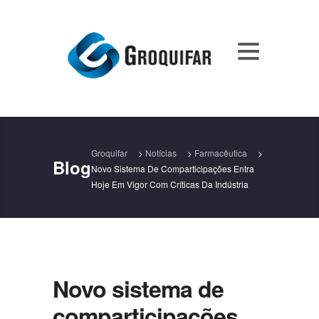
Groquifar
>
Notícias
>
Farmacêutica
>
Blog
Novo Sistema De Comparticipações Entra
Hoje Em Vigor Com Críticas Da Indústria
Novo sistema de
comparticipações