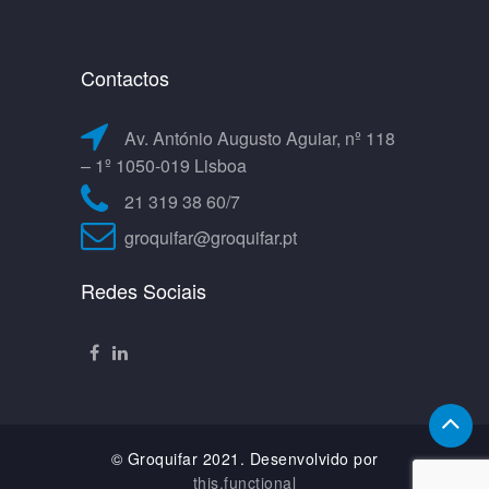
Contactos
Av. António Augusto Aguiar, nº 118
– 1º 1050-019 Lisboa
21 319 38 60/7
groquifar@groquifar.pt
Redes Sociais
© Groquifar 2021. Desenvolvido por
this.functional