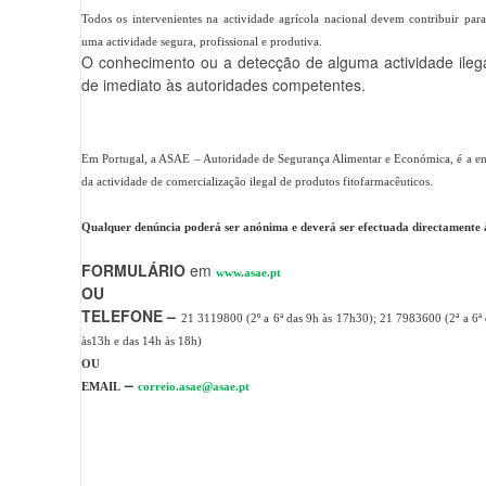
Todos os intervenientes na actividade agrícola nacional devem contribuir para
uma actividade segura, profissional e produtiva.
O conhecimento ou a detecção de alguma actividade ileg
de imediato às autoridades competentes.
Em Portugal, a ASAE – Autoridade de Segurança Alimentar e Económica, é a enti
da actividade de comercialização ilegal de produtos fitofarmacêuticos.
Qualquer denúncia poderá ser anónima e deverá ser efectuada directamente
FORMULÁRIO
em
www.asae.pt
OU
TELEFONE –
21
3119800 (2º a 6ª das 9h às 17h30); 21 7983600 (2ª a 6ª
às13h e das 14h às 18h)
OU
–
EMAIL
correio.asae@asae.pt