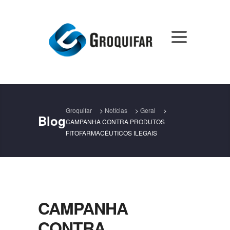
Groquifar
>
Notícias
>
Geral
>
Blog
CAMPANHA CONTRA PRODUTOS
FITOFARMACÊUTICOS ILEGAIS
CAMPANHA
CONTRA