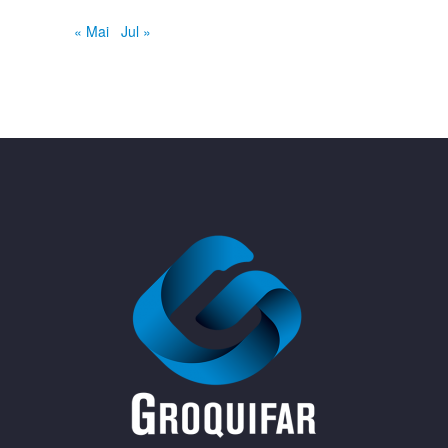
« Mai
Jul »