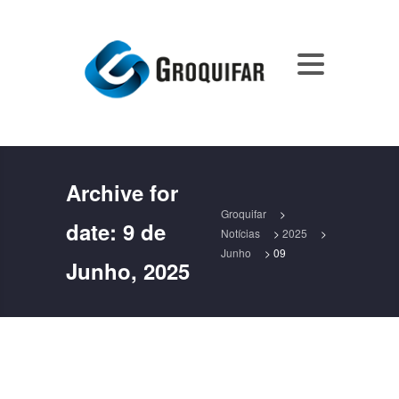
Archive for
Groquifar
>
date:
9 de
Notícias
>
2025
>
Junho
>
09
Junho, 2025