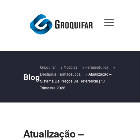
Groquifar
>
Notícias
>
Farmacêutica
>
Destaque Farmacêutica
>
Atualização –
Blog
Sistema De Preços De Referência | 1.º
Trimestre 2026
Atualização –