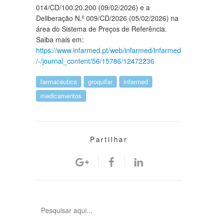
014/CD/100.20.200 (09/02/2026) e a
Deliberação N.º 009/CD/2026 (05/02/2026) na
área do Sistema de Preços de Referência.
Saiba mais em:
https://www.infarmed.pt/web/infarmed/infarmed
/-/journal_content/56/15786/12472236
farmaceutica
groquifar
infarmed
medicamentos
Partilhar