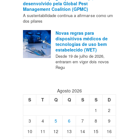
desenvolvido pela Global Pest
Management Coalition (GPMC)
A sustentabilidade continua a afirmar-se como um
dos pilares
Novas regras para
dispositivos médicos de
tecnologias de uso bem
estabelecido (WET)
Desde 19 de julho de 2026,
entraram em vigor dois novos
Regu
Agosto 2026
S
T
Q
Q
S
S
D
1
2
3
4
5
6
7
8
9
10
11
12
13
14
15
16