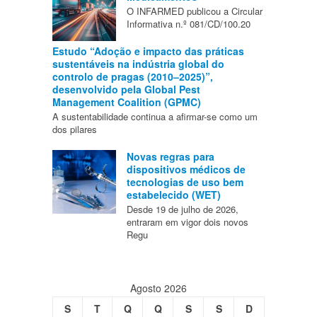
O INFARMED publicou a Circular
Informativa n.º 081/CD/100.20
Estudo “Adoção e impacto das práticas
sustentáveis na indústria global do
controlo de pragas (2010–2025)”,
desenvolvido pela Global Pest
Management Coalition (GPMC)
A sustentabilidade continua a afirmar-se como um
dos pilares
Novas regras para
dispositivos médicos de
tecnologias de uso bem
estabelecido (WET)
Desde 19 de julho de 2026,
entraram em vigor dois novos
Regu
Agosto 2026
S
T
Q
Q
S
S
D