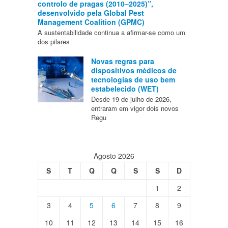
controlo de pragas (2010–2025)”,
desenvolvido pela Global Pest
Management Coalition (GPMC)
A sustentabilidade continua a afirmar-se como um
dos pilares
Novas regras para
dispositivos médicos de
tecnologias de uso bem
estabelecido (WET)
Desde 19 de julho de 2026,
entraram em vigor dois novos
Regu
Agosto 2026
S
T
Q
Q
S
S
D
1
2
3
4
5
6
7
8
9
10
11
12
13
14
15
16